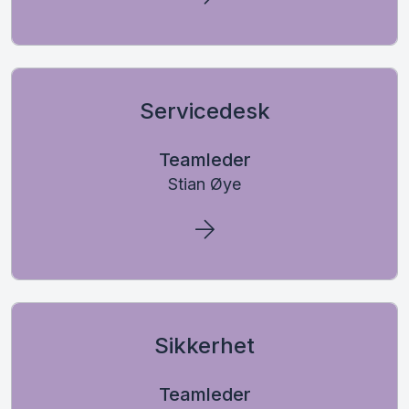
Servicedesk
Teamleder
Stian Øye
Sikkerhet
Teamleder