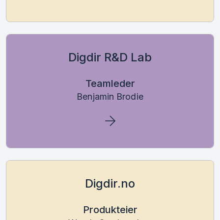
Digdir R&D Lab
Teamleder
Benjamin Brodie
Digdir.no
Produkteier