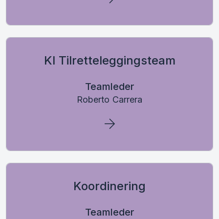
KI Tilretteleggingsteam
Teamleder
Roberto Carrera
Koordinering
Teamleder